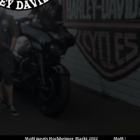
oM meets Hochheimer Markt 2022
MoM Besuch auf dem Rhei