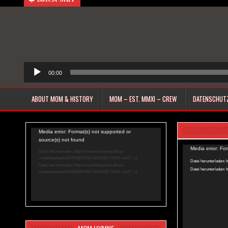
00:00
ABOUT MOM & HISTORY
MOM – EST. MMXI – CREW
DATENSCHUT
Video-
Media error: Format(s) not supported or
source(s) not found
Player
Video-
Media error: Fo
Datei herunterladen: https://menofmayence.de/wp-
content/uploads/2025/08/MOM-HEADER-NEW.mp4?_=2
Player
Datei herunterladen
Datei herunterladen: https://menofmayence.de/wp-
Datei herunterladen
content/uploads/2025/08/MOM-HEADER-NEW.mp4?_=2