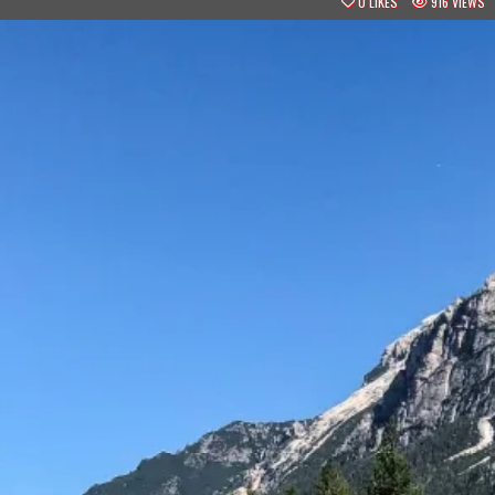
0
LIKES
916
VIEWS