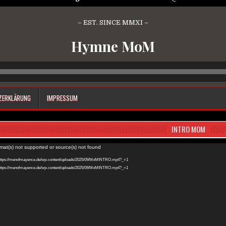
– EST. SINCE MMXI –
Hymne MoM
Audio-
Player
ZERKLÄRUNG
IMPRESSUM
INTRO MOM
rmat(s) not supported or source(s) not found
: https://menofmayence.de/wp-content/uploads/2025/09/MoMINTRO.mp4?_=1
: https://menofmayence.de/wp-content/uploads/2025/09/MoMINTRO.mp4?_=1