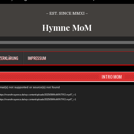
– EST. SINCE MMXI –
Hymne MoM
Audio-
Player
ZERKLÄRUNG
IMPRESSUM
INTRO MOM
rmat(s) not supported or source(s) not found
: https://menofmayence.de/wp-content/uploads/2025/09/MoMINTRO.mp4?_=1
: https://menofmayence.de/wp-content/uploads/2025/09/MoMINTRO.mp4?_=1