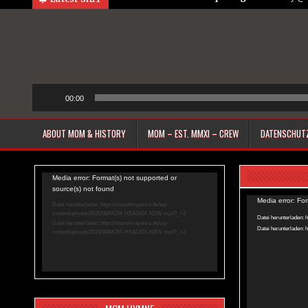
00:00
ABOUT MOM & HISTORY
MOM – EST. MMXI – CREW
DATENSCHUT
Video-
Media error: Format(s) not supported or
source(s) not found
Player
Video-
Media error: Fo
Datei herunterladen: https://menofmayence.de/wp-
content/uploads/2025/08/MOM-HEADER-NEW.mp4?_=2
Player
Datei herunterladen
Datei herunterladen: https://menofmayence.de/wp-
Datei herunterladen
content/uploads/2025/08/MOM-HEADER-NEW.mp4?_=2