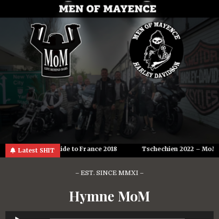
Skip
to
content
n
MoM-Ride to France 2018
Tschechien 2022 – MoM on 
Latest SHIT
– EST. SINCE MMXI –
Hymne MoM
Audio-