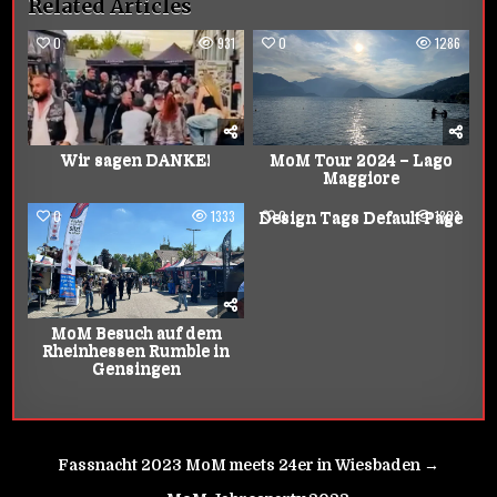
Related Articles
0
931
0
1286
Wir sagen DANKE!
MoM Tour 2024 – Lago
Maggiore
0
1333
0
1303
Design Tags Default Page
MoM Besuch auf dem
Rheinhessen Rumble in
Gensingen
Beitrags-
Fassnacht 2023 MoM meets 24er in Wiesbaden →