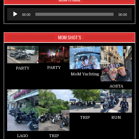
Audio-
00:00
00:00
Player
MOM SHOT’S
PARTY
PARTY
MoM Yachting
AOSTA
TRIP
RUN
LAGO
TRIP