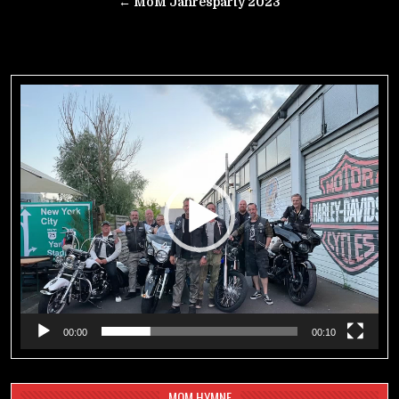
Navigation
← MoM Jahresparty 2023
Video-
Player
00:00
00:10
MOM HYMNE