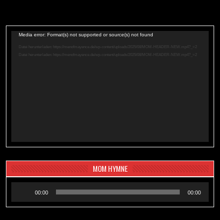
Video-
Media error: Format(s) not supported or source(s) not found
Player
Datei herunterladen: https://menofmayence.de/wp-content/uploads/2025/08/MOM-HEADER-NEW.mp4?_=2
Datei herunterladen: https://menofmayence.de/wp-content/uploads/2025/08/MOM-HEADER-NEW.mp4?_=2
MOM HYMNE
Audio-
00:00
00:00
Player