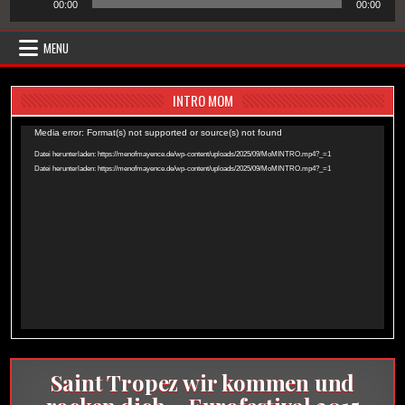
00:00
00:00
Player
MENU
INTRO MOM
Video-
Media error: Format(s) not supported or source(s) not found
Player
Datei herunterladen: https://menofmayence.de/wp-content/uploads/2025/09/MoMINTRO.mp4?_=1
Datei herunterladen: https://menofmayence.de/wp-content/uploads/2025/09/MoMINTRO.mp4?_=1
Saint Tropez wir kommen und