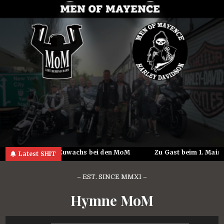
Skip
to
content
rry Biker
Zuwachs bei den MoM
Zu Gast beim 1. Mainze
Latest SHIT
– EST. SINCE MMXI –
Hymne MoM
Audio-