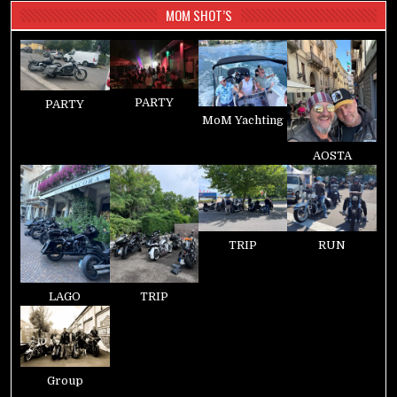
MOM SHOT’S
PARTY
PARTY
MoM Yachting
AOSTA
TRIP
RUN
LAGO
TRIP
Group