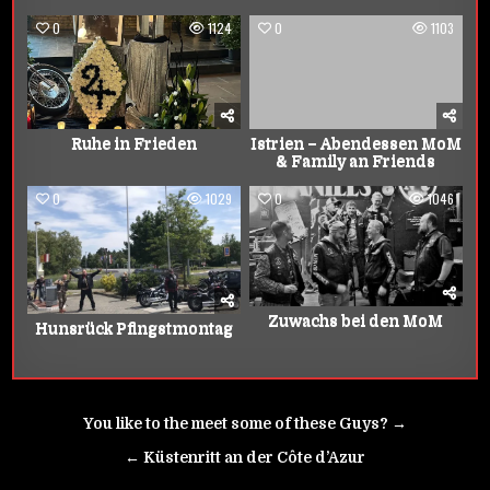
0
1124
0
1103
Ruhe in Frieden
Istrien – Abendessen MoM
& Family an Friends
0
1029
0
1046
Zuwachs bei den MoM
Hunsrück Pfingstmontag
Beitrags-
You like to the meet some of these Guys? →
Navigation
← Küstenritt an der Côte d’Azur