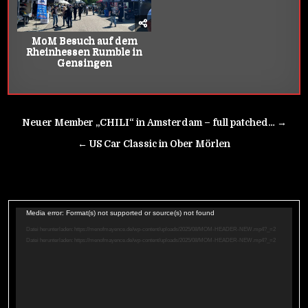
MoM Besuch auf dem
Rheinhessen Rumble in
Gensingen
Beitrags-
Neuer Member „CHILI“ in Amsterdam – full patched… →
Navigation
← US Car Classic in Ober Mörlen
Video-
Media error: Format(s) not supported or source(s) not found
Player
Datei herunterladen: https://menofmayence.de/wp-content/uploads/2025/08/MOM-HEADER-NEW.mp4?_=2
Datei herunterladen: https://menofmayence.de/wp-content/uploads/2025/08/MOM-HEADER-NEW.mp4?_=2