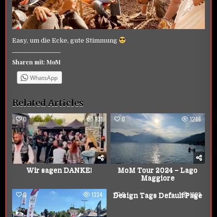
Easy, um die Ecke, gute Stimmung
Sharen mit: MoM
WhatsApp
Related Articles
0
931
0
1286
Wir sagen DANKE!
MoM Tour 2024 – Lago
Maggiore
0
1334
0
1303
Design Tags Default Page