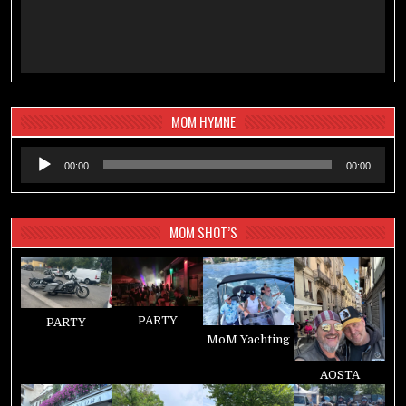
MOM HYMNE
Audio-
00:00
00:00
Player
MOM SHOT’S
PARTY
PARTY
MoM Yachting
AOSTA