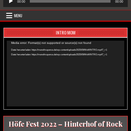
00:00
00:00
Player
MENU
INTRO MOM
Video-
Media error: Format(s) not supported or source(s) not found
Player
Datei herunterladen: https://menofmayence.de/wp-content/uploads/2025/09/MoMINTRO.mp4?_=1
Datei herunterladen: https://menofmayence.de/wp-content/uploads/2025/09/MoMINTRO.mp4?_=1
Höfe Fest 2022 – Hinterhof of Rock