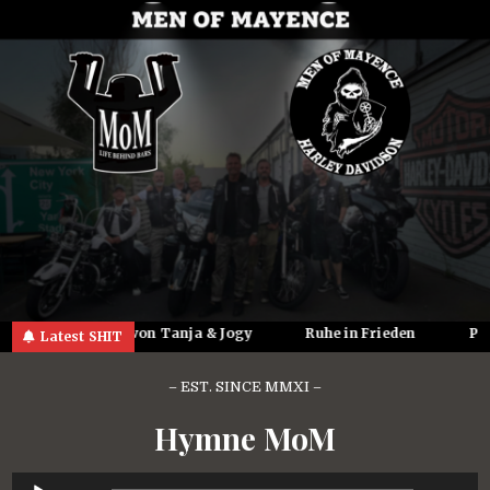
Skip
to
content
Hochzeitsfeier von Tanja & Jogy
Ruhe in Frieden
Paint
Latest SHIT
– EST. SINCE MMXI –
Hymne MoM
Audio-